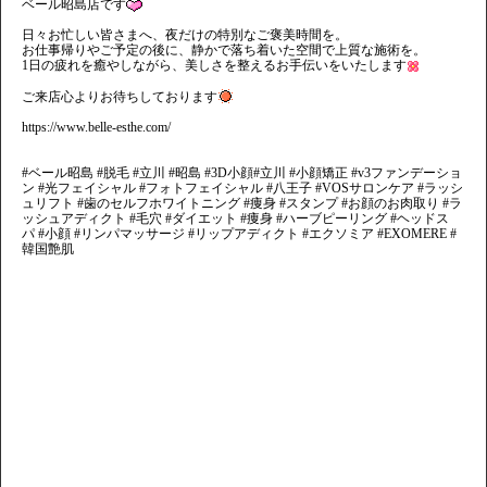
ベール昭島店です
日々お忙しい皆さまへ、夜だけの特別なご褒美時間を。
お仕事帰りやご予定の後に、静かで落ち着いた空間で上質な施術を。
1日の疲れを癒やしながら、美しさを整えるお手伝いをいたします
ご来店心よりお待ちしております
https://www.belle-esthe.com/
#ベール昭島 #脱毛 #立川 #昭島 #3D小顔#立川 #小顔矯正 #v3ファンデーショ
ン #光フェイシャル #フォトフェイシャル #八王子 #VOSサロンケア #ラッシ
ュリフト #歯のセルフホワイトニング #痩身 #スタンプ #お顔のお肉取り #ラ
ッシュアディクト #毛穴 #ダイエット #痩身 #ハーブピーリング #ヘッドス
パ #小顔 #リンパマッサージ #リップアディクト #エクソミア #EXOMERE #
韓国艶肌