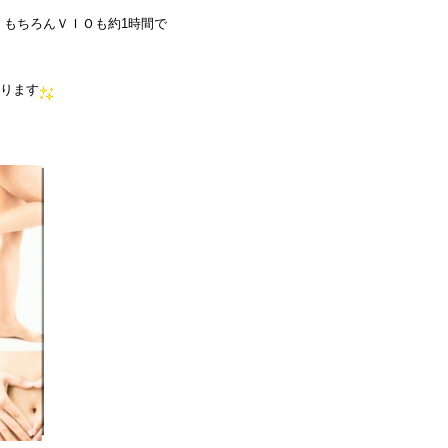
、もちろんＶＩＯも約1時間で
おります