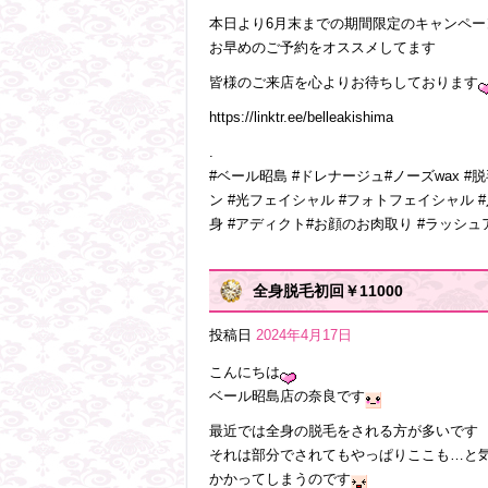
本日より6月末までの期間限定のキャンペー
お早めのご予約をオススメしてます
皆様のご来店を心よりお待ちしております
https://linktr.ee/belleakishima
.
#ベール昭島 #ドレナージュ#ノーズwax #脱
ン #光フェイシャル #フォトフェイシャル #
身 #アディクト#お顔のお肉取り #ラッシ
全身脱毛初回￥11000
投稿日
2024年4月17日
こんにちは
ベール昭島店の奈良です
最近では全身の脱毛をされる方が多いです
それは部分でされてもやっぱりここも…と
かかってしまうのです