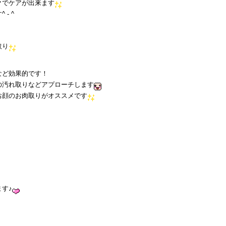
クでケアが出来ます
- ^
取り
など効果的です！
の汚れ取りなどアプローチします
お顔のお肉取りがオススメです
す♪