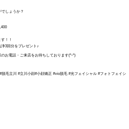
がでしょうか？
400
ます！！
浄3回分をプレゼント♪
お電話・ご来店をお待ちしております(^-^)
顔#脱毛立川 #立川小顔#小顔矯正 #vio脱毛 #光フェイシャル #フォトフェイシ