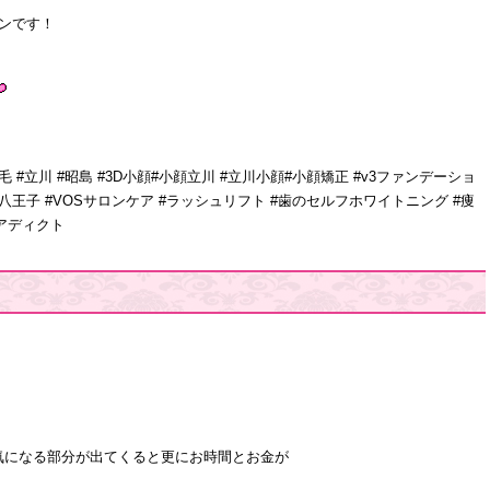
ンです！
毛 #立川 #昭島 #3D小顔#小顔立川 #立川小顔#小顔矯正 #v3ファンデーショ
八王子 #VOSサロンケア #ラッシュリフト #歯のセルフホワイトニング #痩
ュアディクト
気になる部分が出てくると更にお時間とお金が