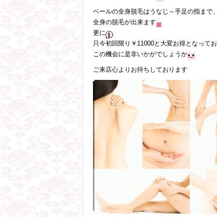
ベールの全身脱毛はうなじ～手足の指まで
全身の脱毛が出来ます
更に
只今初回限り￥11000と大変お得となって
この機会に是非いかがでしょうか
ご来店心よりお待ちしております