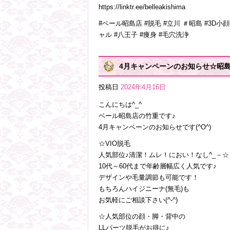
https://linktr.ee/belleakishima
#ベール昭島店 #脱毛 #立川 ＃昭島 #3D小
ャル #八王子 #痩身 #毛穴洗浄
4月キャンペーンのお知らせ☆昭
投稿日
2024年4月16日
こんにちは^_^
ベール昭島店の竹重です♪
4月キャンペーンのお知らせです(^O^)
☆VIO脱毛
人気部位♪清潔！ムレ！におい！なし^_－☆
10代～60代まで年齢層幅広く人気です♪
デザインや毛量調節も可能です！
もちろんハイジニーナ(無毛)も
お気軽にご相談下さい(^-^)
☆人気部位の顔・脚・背中の
LLパーツ脱毛がお得に♪