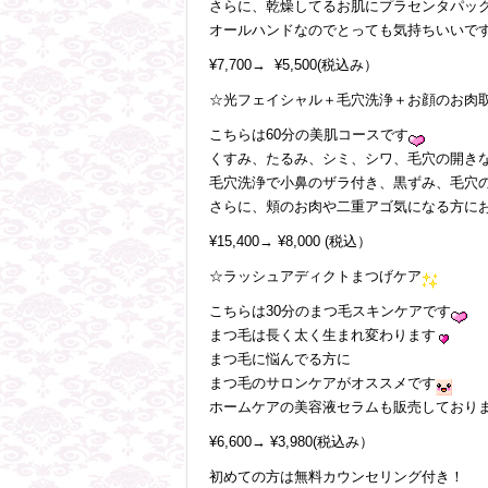
さらに、乾燥してるお肌にプラセンタパッ
オールハンドなのでとっても気持ちいいです^ 
¥7,700→ ¥5,500(税込み）
☆光フェイシャル＋毛穴洗浄＋お顔のお肉
こちらは60分の美肌コースです
くすみ、たるみ、シミ、シワ、毛穴の開き
毛穴洗浄で小鼻のザラ付き、黒ずみ、毛穴
さらに、頬のお肉や二重アゴ気になる方に
¥15,400→ ¥8,000 (税込）
☆ラッシュアディクトまつげケア
こちらは30分のまつ毛スキンケアです
まつ毛は長く太く生まれ変わります
まつ毛に悩んでる方に
まつ毛のサロンケアがオススメです
ホームケアの美容液セラムも販売しておりま
¥6,600→ ¥3,980(税込み）
初めての方は無料カウンセリング付き！