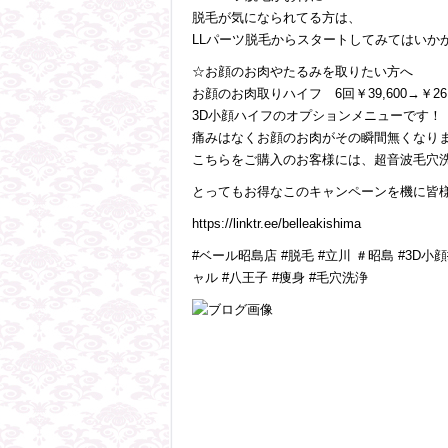
脱毛が気になられてる方は、
LLパーツ脱毛からスタートしてみてはいか
☆お顔のお肉やたるみを取りたい方へ
お顔のお肉取りハイフ 6回￥39,600→￥26,
3D小顔ハイフのオプションメニューです！
痛みはなくお顔のお肉がその瞬間無くなり
こちらをご購入のお客様には、超音波毛穴洗
とってもお得なこのキャンペーンを機に皆様の
https://linktr.ee/belleakishima
#ベール昭島店 #脱毛 #立川 ＃昭島 #3D小
ャル #八王子 #痩身 #毛穴洗浄