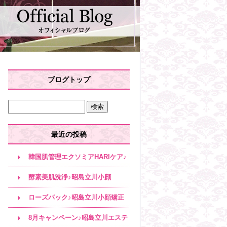
ブログトップ
最近の投稿
韓国肌管理エクソミアHARIケア♪
昭島立川小顔
酵素美肌洗浄♪昭島立川小顔
ローズパック♪昭島立川小顔矯正
8月キャンペーン♪昭島立川エステ