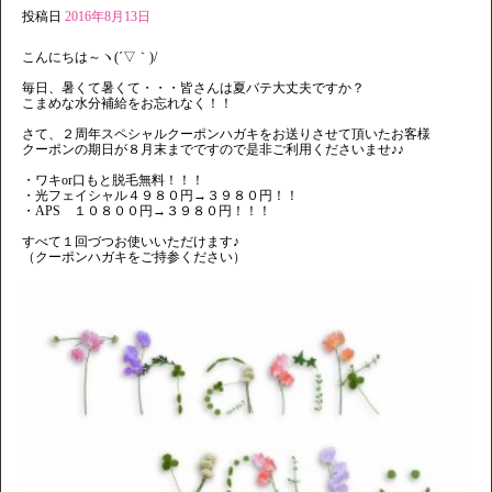
投稿日
2016年8月13日
こんにちは～ヽ(´▽｀)/
毎日、暑くて暑くて・・・皆さんは夏バテ大丈夫ですか？
こまめな水分補給をお忘れなく！！
さて、２周年スペシャルクーポンハガキをお送りさせて頂いたお客様
クーポンの期日が８月末までですので是非ご利用くださいませ♪♪
・ワキor口もと脱毛無料！！！
・光フェイシャル４９８０円→３９８０円！！
・APS １０８００円→３９８０円！！！
すべて１回づつお使いいただけます♪
（クーポンハガキをご持参ください）