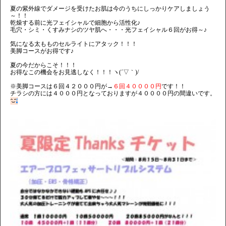
夏の紫外線でダメージを受けたお肌は今のうちにしっかりケアしましょう
～！！
乾燥する前に光フェイシャルで細胞から活性化♪
毛穴・シミ・くすみナシのツヤ肌へ・・・光フェイシャル６回がお得～♪
気になる太もものセルライトにアタック！！！
美脚コースがお得です♪
夏の今だからこそ！！！
お得なこの機会をお見逃しなく！！！ヽ(´▽｀)/
※美脚コースは６回４２０００円が→
６回４００００円
です！！
チラシの方には４０００円となっておりますが４００００円の間違いです。