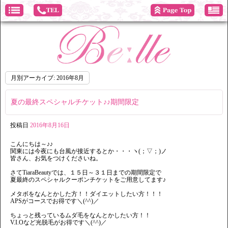
月別アーカイブ:
2016年8月
夏の最終スペシャルチケット♪♪期間限定
投稿日
2016年8月16日
こんにちは～♪♪
関東には今夜にも台風が接近するとか・・・ヽ(；▽；)ノ
皆さん、お気をつけくださいね。
さてTiaraBeautyでは、１５日～３１日までの期間限定で
夏最終のスペシャルクーポンチケットをご用意してます♪
メタボをなんとかした方！！ダイエットしたい方！！！
APSがコースでお得です＼(^^)／
ちょっと残っているムダ毛をなんとかしたい方！！
V.I.Oなど光脱毛がお得です＼(^^)／