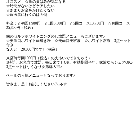
オススメ：☆歯の黄ばみが気になる
☆時間がないけどケアしたい
☆あまりお金をかけたくない
☆歯医者に行くのは面倒
料金：☆初回1,980円 ☆1回3,300円 ☆5回コース13,750円 ☆10回コース
25,300円（税込）
歯のセルフホワイトニングのし放題メニューもございます♪
☆美歯口ホワイト歯磨き粉 ☆美歯口美容液 ☆ホワイト溶液 3点セット
付き
なんと 20,000円です♪（税込）
来店時毎回1000円（税込）の支払いでできちゃう♪
1時間、お光当て放題、毎日来てもOK、有効期間半年、家族ならシェアOK♪
3点セットはなくなり次第購入可♪
ベールの人気メニューとなっております♪
皆さま、是非お試しください(^_-)-☆