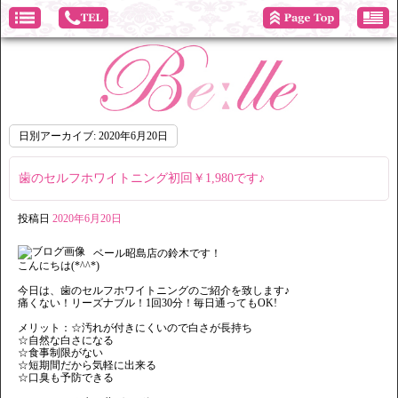
日別アーカイブ:
2020年6月20日
歯のセルフホワイトニング初回￥1,980です♪
投稿日
2020年6月20日
ベール昭島店の鈴木です！
こんにちは(*^^*)
今日は、歯のセルフホワイトニングのご紹介を致します♪
痛くない！リーズナブル！1回30分！毎日通ってもOK!
メリット：☆汚れが付きにくいので白さが長持ち
☆自然な白さになる
☆食事制限がない
☆短期間だから気軽に出来る
☆口臭も予防できる