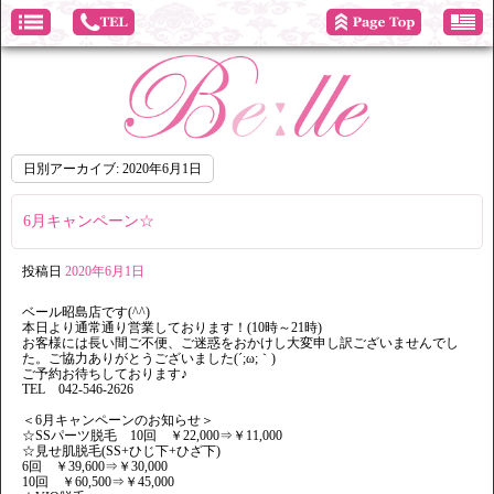
日別アーカイブ:
2020年6月1日
6月キャンペーン☆
投稿日
2020年6月1日
ベール昭島店です(^^)
本日より通常通り営業しております！(10時～21時)
お客様には長い間ご不便、ご迷惑をおかけし大変申し訳ございませんでし
た。ご協力ありがとうございました(´;ω;｀)
ご予約お待ちしております♪
TEL 042-546-2626
＜6月キャンペーンのお知らせ＞
☆SSパーツ脱毛 10回 ￥22,000⇒￥11,000
☆見せ肌脱毛(SS+ひじ下+ひざ下)
6回 ￥39,600⇒￥30,000
10回 ￥60,500⇒￥45,000