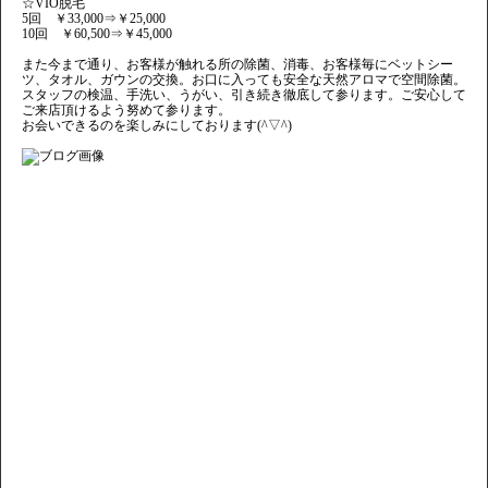
☆VIO脱毛
5回 ￥33,000⇒￥25,000
10回 ￥60,500⇒￥45,000
また今まで通り、お客様が触れる所の除菌、消毒、お客様毎にベットシー
ツ、タオル、ガウンの交換。お口に入っても安全な天然アロマで空間除菌。
スタッフの検温、手洗い、うがい、引き続き徹底して参ります。ご安心して
ご来店頂けるよう努めて参ります。
お会いできるのを楽しみにしております(^▽^)