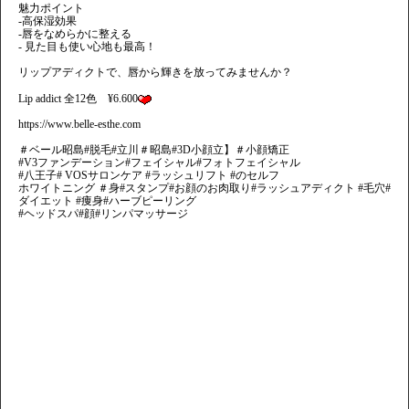
魅力ポイント
-高保湿効果
-唇をなめらかに整える
- 見た目も使い心地も最高！
リップアディクトで、唇から輝きを放ってみませんか？
Lip addict 全12色 ¥6.600
https://www.belle-esthe.com
＃ベール昭島#脱毛#立川＃昭島#3D小顔立】＃小顔矯正
#V3ファンデーション#フェイシャル#フォトフェイシャル
#八王子# VOSサロンケア #ラッシュリフト #のセルフ
ホワイトニング ＃身#スタンプ#お顔のお肉取り#ラッシュアディクト #毛穴#
ダイエット #痩身#ハーブピーリング
#ヘッドスパ#顔#リンパマッサージ