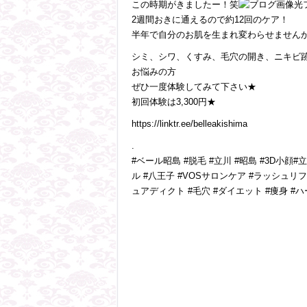
この時期がきましたー！笑
光
2週間おきに通えるので約12回のケア！
半年で自分のお肌を生まれ変わらせません
シミ、シワ、くすみ、毛穴の開き、ニキビ
お悩みの方
ぜひ一度体験してみて下さい★
初回体験は3,300円★
https://linktr.ee/belleakishima
.
#ベール昭島 #脱毛 #立川 #昭島 #3D小顔
ル #八王子 #VOSサロンケア #ラッシュリ
ュアディクト #毛穴 #ダイエット #痩身 #