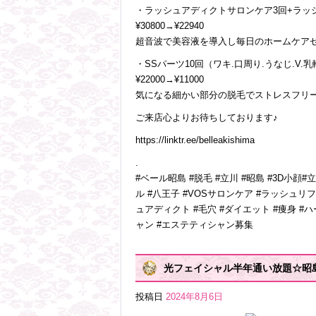
・ラッシュアディクトサロンケア3回+ラッ
¥30800→¥22940
超音波で美容液を導入し毎日のホームケア
・SSパーツ10回（ワキ.口周り.うなじ.V.
¥22000→¥11000
気になる細かい部分の脱毛でストレスフリ
ご来店心よりお待ちしております♪
https://linktr.ee/belleakishima
.
#ベール昭島 #脱毛 #立川 #昭島 #3D小顔
ル #八王子 #VOSサロンケア #ラッシュリ
ュアディクト #毛穴 #ダイエット #痩身 #
ャン #エステティシャン募集
光フェイシャル半年通い放題☆昭
投稿日
2024年8月6日