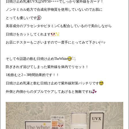
日焼け止め乳液UVXはSPF50++++でしっかり紫外線をガード！
ノンケミカル処方で合成化学物質を使用していないのでお肌に
とっても優しいです
美容成分のプラセンタやビタミンCも配合しているので美白しながら
日焼けをカットしてくれます
お店にテスターもございますので一度手にとってみて下さい(^^♪
そして今話題の飲む日焼け止めTheWhite
防ぎきれず浴びてしまった紫外線を体内でリセット！
1粒飲むと2～3時間効果的です！！
日焼け止め乳液と飲む日焼け止めで紫外線対策バッチリです
外側と内側からのダブルでケアしてあげると無敵ですね