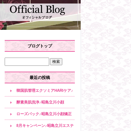
ブログトップ
最近の投稿
韓国肌管理エクソミアHARIケア♪
昭島立川小顔
酵素美肌洗浄♪昭島立川小顔
ローズパック♪昭島立川小顔矯正
8月キャンペーン♪昭島立川エステ