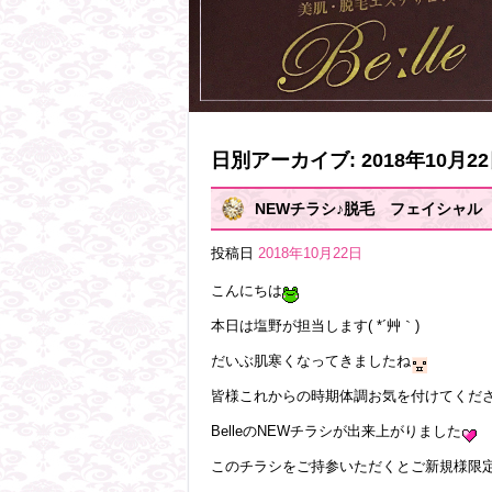
日別アーカイブ:
2018年10月2
NEWチラシ♪脱毛 フェイシャル
投稿日
2018年10月22日
こんにちは
本日は塩野が担当します( *´艸｀)
だいぶ肌寒くなってきましたね
皆様これからの時期体調お気を付けてくだ
BelleのNEWチラシが出来上がりました
このチラシをご持参いただくとご新規様限