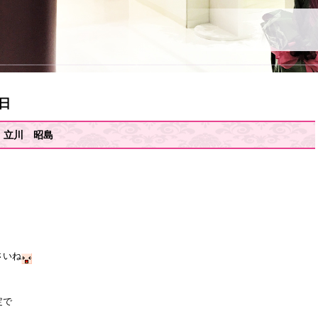
2日
 立川 昭島
さいね
定で