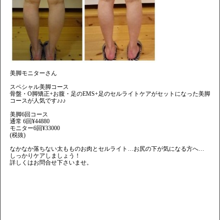
美脚モニターさん
スペシャル美脚コース
骨盤・O脚矯正+お腹・足のEMS+足のセルライトケアがセットになった美脚
コースが人気です♪♪♪
美脚6回コース
通常 6回¥44880
モニター6回¥33000
(税抜)
なかなか落ちない太もものお肉とセルライト…お尻の下が気になる方へ…
しっかりケアしましょう！
詳しくはお問合せ下さいませ。