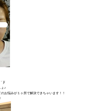
)/
しょ♪
てのお悩みが１ヶ所で解決できちゃいます！！
♡