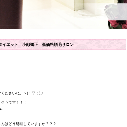
ダイエット 小顔矯正 低価格脱毛サロン
くださいね。ヽ(；▽；)ノ
くそうです！！！
ね。
さんはどう処理していますか？？？