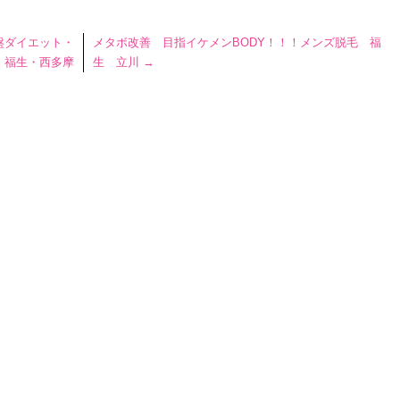
盤ダイエット・
メタボ改善 目指イケメンBODY！！！メンズ脱毛 福
 福生・西多摩
生 立川
→