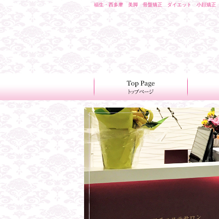
福生・西多摩 美脚 骨盤矯正 ダイエット 小顔矯正 低