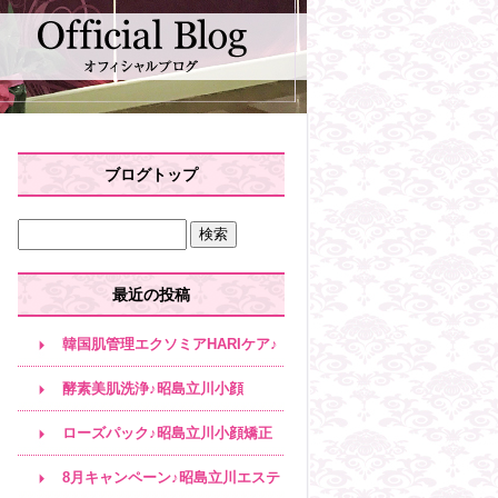
ブログトップ
最近の投稿
韓国肌管理エクソミアHARIケア♪
昭島立川小顔
酵素美肌洗浄♪昭島立川小顔
ローズパック♪昭島立川小顔矯正
8月キャンペーン♪昭島立川エステ