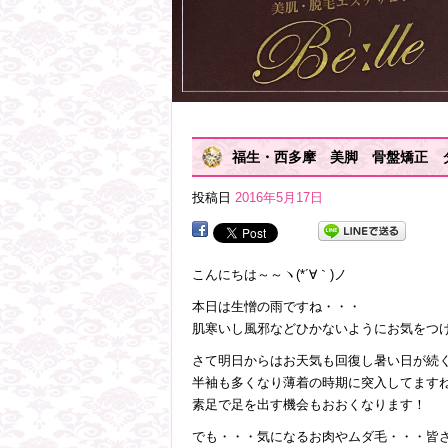
福生・西多摩 美脚 骨盤矯正 
投稿日
2016年5月17日
こんにちは～～ヽ(*´∀｀)ノ
本日は生憎の雨ですね・・・
肌寒いし風邪などひかないようにお気をつけ
さて明日からはお天気も回復し暑い日が続
半袖も多くなり薄着の時期に突入してます
素足で足を出す機会もおおくなります！
でも・・・気になるお肉やムダ毛・・・皆