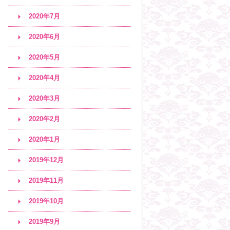
2020年7月
2020年6月
2020年5月
2020年4月
2020年3月
2020年2月
2020年1月
2019年12月
2019年11月
2019年10月
2019年9月