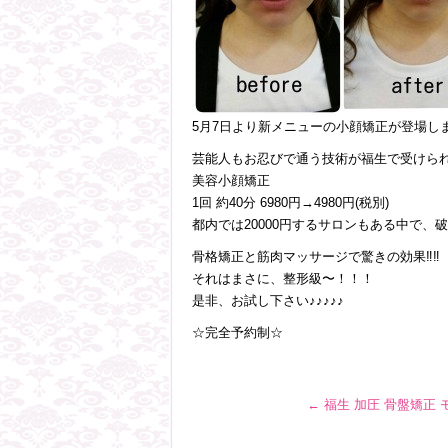
5月7日より新メニューの小顔矯正が登場しま
芸能人もお忍びで通う技術が福生で受けら
美容小顔矯正
1回 約40分 6980円→4980円(税別)
都内では20000円するサロンもある中で、
骨格矯正と筋肉マッサージで驚きの効果‼︎‼︎（
それはまさに、整形級〜！！！
是非、お試し下さい♪♪♪♪♪
☆完全予約制☆
←
福生 加圧 骨盤矯正