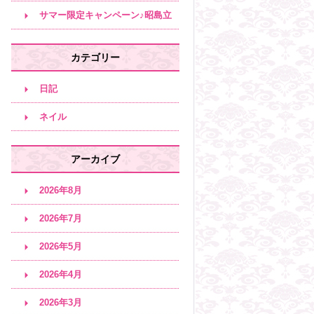
サロン♪
サマー限定キャンペーン♪昭島立
川エステサロン
カテゴリー
日記
ネイル
アーカイブ
2026年8月
2026年7月
2026年5月
2026年4月
2026年3月