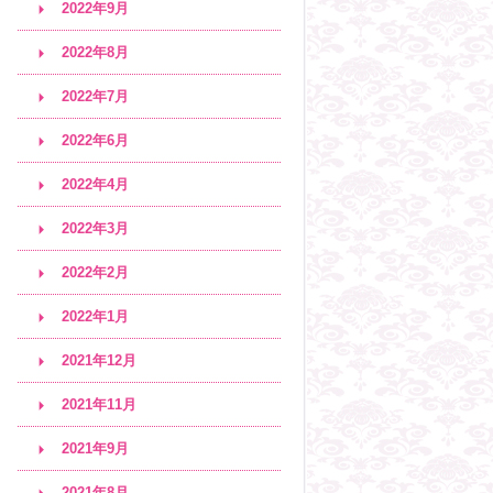
2022年9月
2022年8月
2022年7月
2022年6月
2022年4月
2022年3月
2022年2月
2022年1月
2021年12月
2021年11月
2021年9月
2021年8月