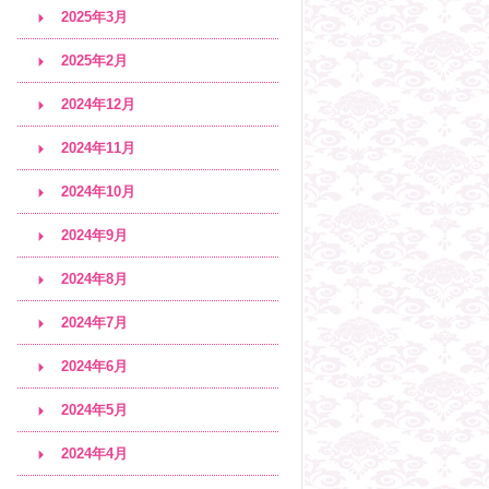
2025年3月
2025年2月
2024年12月
2024年11月
2024年10月
2024年9月
2024年8月
2024年7月
2024年6月
2024年5月
2024年4月