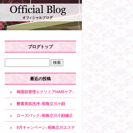
ブログトップ
最近の投稿
韓国肌管理エクソミアHARIケア♪
昭島立川小顔
酵素美肌洗浄♪昭島立川小顔
ローズパック♪昭島立川小顔矯正
8月キャンペーン♪昭島立川エステ