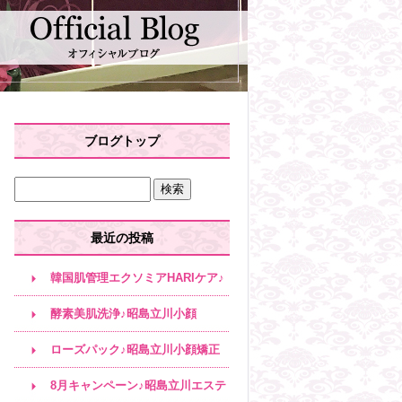
ブログトップ
最近の投稿
韓国肌管理エクソミアHARIケア♪
昭島立川小顔
酵素美肌洗浄♪昭島立川小顔
ローズパック♪昭島立川小顔矯正
8月キャンペーン♪昭島立川エステ