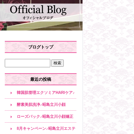
ブログトップ
最近の投稿
韓国肌管理エクソミアHARIケア♪
昭島立川小顔
酵素美肌洗浄♪昭島立川小顔
ローズパック♪昭島立川小顔矯正
8月キャンペーン♪昭島立川エステ