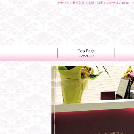
布ナプキン新作入荷♡|美肌・脱毛エステサロン Belle（