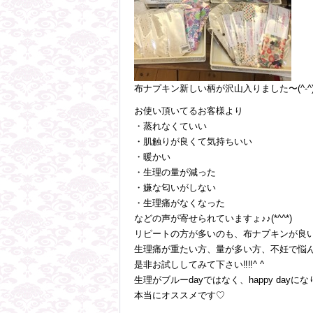
布ナプキン新しい柄が沢山入りました〜(^-^)
お使い頂いてるお客様より
・蒸れなくていい
・肌触りが良くて気持ちいい
・暖かい
・生理の量が減った
・嫌な匂いがしない
・生理痛がなくなった
などの声が寄せられていますょ♪♪(*^^*)
リピートの方が多いのも、布ナプキンが良
生理痛が重たい方、量が多い方、不妊で悩
是非お試ししてみて下さい‼︎‼︎^ ^
生理がブルーdayではなく、happy dayになり
本当にオススメです♡