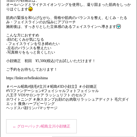
当店の小顔矯正は、
オールハンドとマイナスイオンリングを使用し、凝り固まった筋肉をしっか
りほぐします
筋肉の緊張を和らげながら、骨格や筋肉のバランスを整え、むくみ・たる
み・フェイスラインのお悩みにアプローチ
施術後は、すっきりとした立体感のあるフェイスラインへ導きます
こんな方におすすめ
-顔のむくみが気になる
- フェイスラインを引き締めたい
-左右のバランスを整えたい
-写真映りをもっと良くしたい
小顔矯正 初回 ¥5,500(税込)でお試しいただけます！
ご予約をお待ちしております！
https://linktr.ee/belleakishima
＃ベール昭島#脱毛#立川＃昭島#3D小顔立】＃小顔矯正
#V3ファンデーション#フェイシャルフォトフェイシャル
八王子 VOSサロンケア ラッシュリフト のセルフ
ホワイトニング ＃身スタンプお顔のお肉取りラッシュアディクト 毛穴ダイ
エット 痩身ハーブピーリング
ヘッドスパ顔リンパマッサージ
←
グローパック♪昭島立川小顔矯正