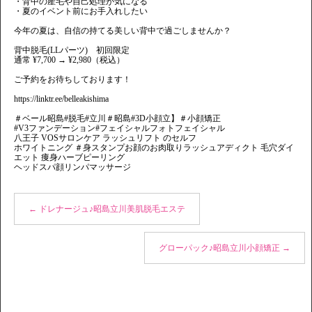
・背中の産毛や自己処理が気になる
・夏のイベント前にお手入れしたい
今年の夏は、自信の持てる美しい背中で過ごしませんか？
背中脱毛(LLパーツ) 初回限定
通常 ¥7,700 → ¥2,980（税込）
ご予約をお待ちしております！
https://linktr.ee/belleakishima
＃ベール昭島#脱毛#立川＃昭島#3D小顔立】＃小顔矯正
#V3ファンデーション#フェイシャルフォトフェイシャル
八王子 VOSサロンケア ラッシュリフト のセルフ
ホワイトニング ＃身スタンプお顔のお肉取りラッシュアディクト 毛穴ダイ
エット 痩身ハーブピーリング
ヘッドスパ顔リンパマッサージ
←
ドレナージュ♪昭島立川美肌脱毛エステ
グローパック♪昭島立川小顔矯正
→