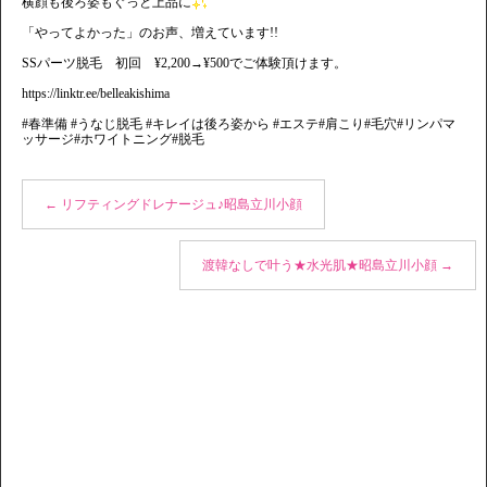
横顔も後ろ姿もぐっと上品に
「やってよかった」のお声、増えています!!
SSパーツ脱毛 初回 ¥2,200→¥500でご体験頂けます。
https://linktr.ee/belleakishima
#春準備 #うなじ脱毛 #キレイは後ろ姿から #エステ#肩こり#毛穴#リンパマ
ッサージ#ホワイトニング#脱毛
←
リフティングドレナージュ♪昭島立川小顔
渡韓なしで叶う★水光肌★昭島立川小顔
→