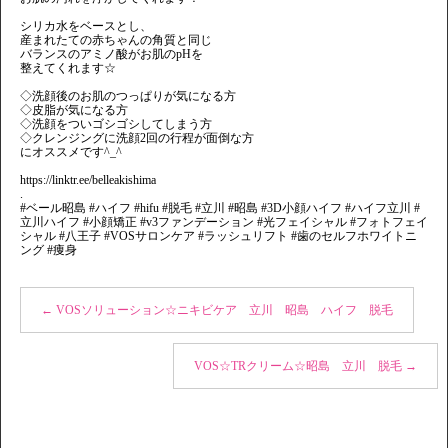
シリカ水をベースとし、
産まれたての赤ちゃんの角質と同じ
バランスのアミノ酸がお肌のpHを
整えてくれます☆
◇洗顔後のお肌のつっぱりが気になる方
◇皮脂が気になる方
◇洗顔をついゴシゴシしてしまう方
◇クレンジングに洗顔2回の行程が面倒な方
にオススメです^_^
https://linktr.ee/belleakishima
.
#ベール昭島 #ハイフ #hifu #脱毛 #立川 #昭島 #3D小顔ハイフ #ハイフ立川 #
立川ハイフ #小顔矯正 #v3ファンデーション #光フェイシャル #フォトフェイ
シャル #八王子 #VOSサロンケア #ラッシュリフト #歯のセルフホワイトニ
ング #痩身
←
VOSソリューション☆ニキビケア 立川 昭島 ハイフ 脱毛
VOS☆TRクリーム☆昭島 立川 脱毛
→