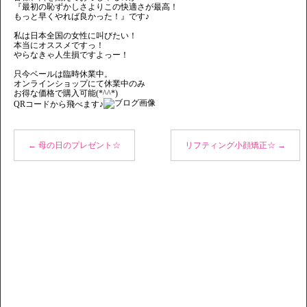
『最初の恥ずかしさよりこの快適さが最高！
もっと早くやれば良かった！』です♪
私は日本全国の女性に叫びたい！
本当にオススメですっ！
やらなきゃ人生損ですよっー！
只今ベールは臨時休業中。
オンラインショップにて休業中のみ
お得な価格で購入可能(*^^*)
QRコードから飛べます♪
←
母の日のプレゼント☆
リフティング小顔矯正☆
→