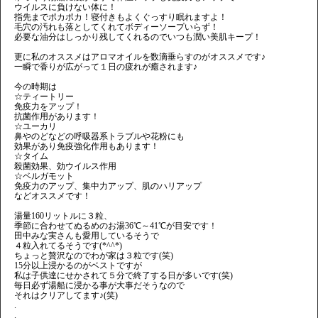
ウイルスに負けない体に！
指先までポカポカ！寝付きもよくぐっすり眠れますよ！
毛穴の汚れも落としてくれてボディーソープいらず！
必要な油分はしっかり残してくれるのでいつも潤い美肌キープ！
更に私のオススメはアロマオイルを数滴垂らすのがオススメです♪
一瞬で香りが広がって１日の疲れが癒されます♪
今の時期は
☆ティートリー
免疫力をアップ！
抗菌作用があります！
☆ユーカリ
鼻やのどなどの呼吸器系トラブルや花粉にも
効果があり免疫強化作用もあります！
☆タイム
殺菌効果、効ウイルス作用
☆ベルガモット
免疫力のアップ、集中力アップ、肌のハリアップ
などオススメです！
湯量160リットルに３粒、
季節に合わせてぬるめのお湯36℃～41℃が目安です！
田中みな実さんも愛用しているそうで
４粒入れてるそうです(*^^*)
ちょっと贅沢なのでわが家は３粒です(笑)
15分以上浸かるのがベストですが
私は子供達にせかされて５分で終了する日が多いです(笑)
毎日必ず湯船に浸かる事が大事だそうなので
それはクリアしてます♪(笑)
.
.