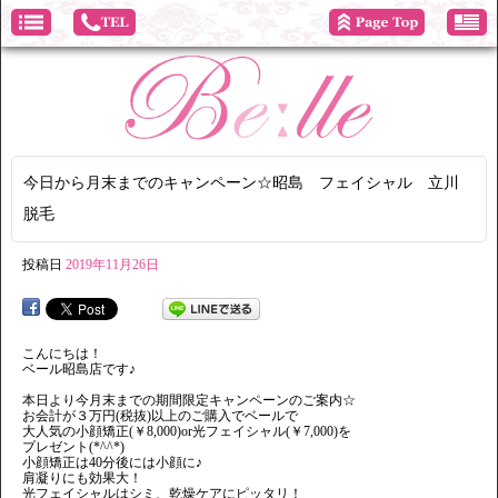
今日から月末までのキャンペーン☆昭島 フェイシャル 立川
脱毛
投稿日
2019年11月26日
こんにちは！
ベール昭島店です♪
本日より今月末までの期間限定キャンペーンのご案内☆
お会計が３万円(税抜)以上のご購入でベールで
大人気の小顔矯正(￥8,000)or光フェイシャル(￥7,000)を
プレゼント(*^^*)
小顔矯正は40分後には小顔に♪
肩凝りにも効果大！
光フェイシャルはシミ、乾燥ケアにピッタリ！