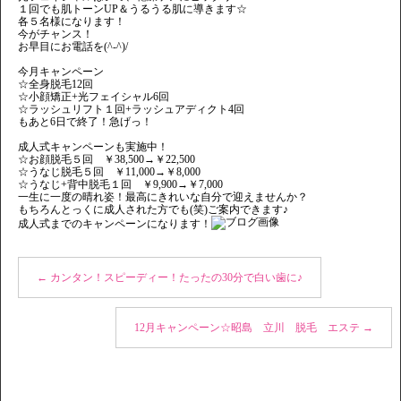
１回でも肌トーンUP＆うるうる肌に導きます☆
各５名様になります！
今がチャンス！
お早目にお電話を(^-^)/
今月キャンペーン
☆全身脱毛12回
☆小顔矯正+光フェイシャル6回
☆ラッシュリフト１回+ラッシュアディクト4回
もあと6日で終了！急げっ！
成人式キャンペーンも実施中！
☆お顔脱毛５回 ￥38,500→￥22,500
☆うなじ脱毛５回 ￥11,000→￥8,000
☆うなじ+背中脱毛１回 ￥9,900→￥7,000
一生に一度の晴れ姿！最高にきれいな自分で迎えませんか？
もちろんとっくに成人された方でも(笑)ご案内できます♪
成人式までのキャンペーンになります！
←
カンタン！スピーディー！たったの30分で白い歯に♪
12月キャンペーン☆昭島 立川 脱毛 エステ
→