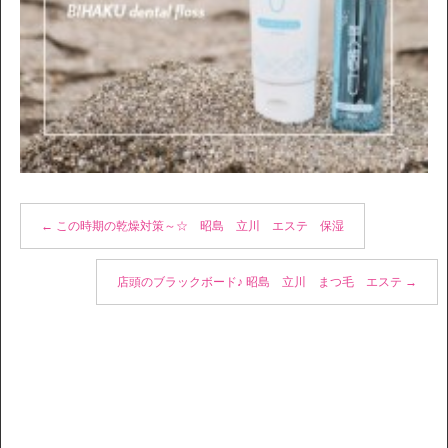
←
この時期の乾燥対策～☆ 昭島 立川 エステ 保湿
店頭のブラックボード♪ 昭島 立川 まつ毛 エステ
→