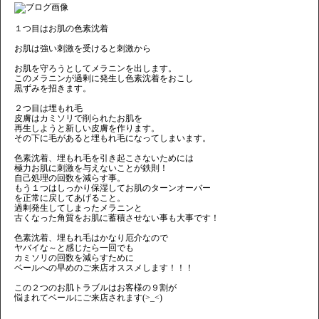
１つ目はお肌の色素沈着
お肌は強い刺激を受けると刺激から
お肌を守ろうとしてメラニンを出します。
このメラニンが過剰に発生し色素沈着をおこし
黒ずみを招きます。
２つ目は埋もれ毛
皮膚はカミソリで削られたお肌を
再生しようと新しい皮膚を作ります。
その下に毛があると埋もれ毛になってしまいます。
色素沈着、埋もれ毛を引き起こさないためには
極力お肌に刺激を与えないことが鉄則！
自己処理の回数を減らす事。
もう１つはしっかり保湿してお肌のターンオーバー
を正常に戻してあげること。
過剰発生してしまったメラニンと
古くなった角質をお肌に蓄積させない事も大事です！
色素沈着、埋もれ毛はかなり厄介なので
ヤバイな～と感じたら一回でも
カミソリの回数を減らすために
ベールへの早めのご来店オススメします！！！
この２つのお肌トラブルはお客様の９割が
悩まれてベールにご来店されます(>_<)