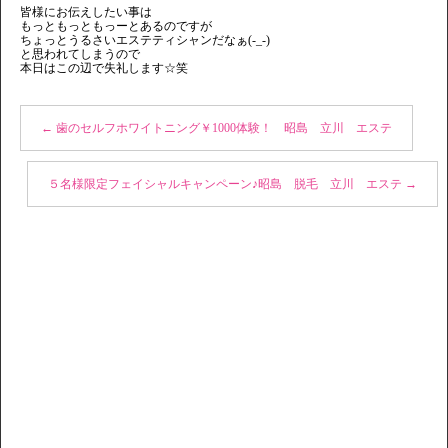
皆様にお伝えしたい事は
もっともっともっーとあるのですが
ちょっとうるさいエステティシャンだなぁ(-_-)
と思われてしまうので
本日はこの辺で失礼します☆笑
←
歯のセルフホワイトニング￥1000体験！ 昭島 立川 エステ
５名様限定フェイシャルキャンペーン♪昭島 脱毛 立川 エステ
→