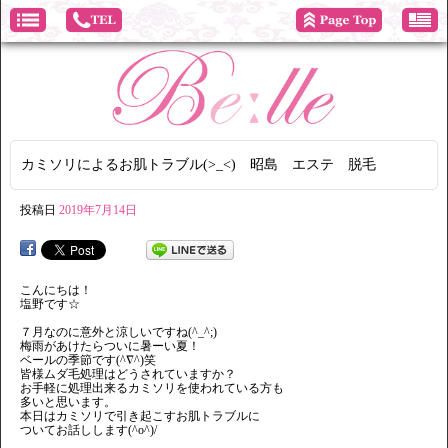
カミソリによるお肌トラブル(>_<) 昭島 エステ 脱毛
投稿日
2019年7月14日
こんにちは！
塩野です☆
７月なのに意外と涼しいですね(^_^;)
梅雨があけたらついに暑ーい夏！
ベールの季節です(^∇^)笑
皆様ムダ毛処理はどうされていますか？
お手軽に処理出来るカミソリを使われている方も
多いと思います。
本日はカミソリで引き起こすお肌トラブルに
ついてお話しします(^o^)/