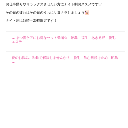
お仕事帰りやリラックスさせたい方にナイト割おススメです♡
その日の疲れはその日のうちにサヨナラしましょう
ナイト割は18時～20時限定です！
←
まつ育ケアにお得なセット登場☆ 昭島 福生 あきる野 脱毛
エステ
夏のお悩み、Belleで解決しませんか？ 脱毛 飲む日焼け止め 昭島
→