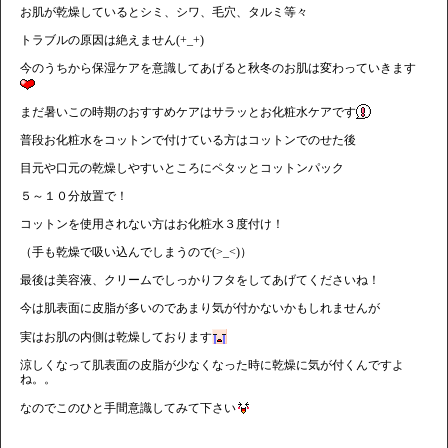
お肌が乾燥しているとシミ、シワ、毛穴、タルミ等々
トラブルの原因は絶えません(+_+)
今のうちから保湿ケアを意識してあげると秋冬のお肌は変わっていきます
まだ暑いこの時期のおすすめケアはサラッとお化粧水ケアです
普段お化粧水をコットンで付けている方はコットンでのせた後
目元や口元の乾燥しやすいところにペタッとコットンパック
５～１０分放置で！
コットンを使用されない方はお化粧水３度付け！
（手も乾燥で吸い込んでしまうので(>_<)）
最後は美容液、クリームでしっかりフタをしてあげてくださいね！
今は肌表面に皮脂が多いのであまり気が付かないかもしれませんが
実はお肌の内側は乾燥しております
涼しくなって肌表面の皮脂が少なくなった時に乾燥に気が付くんですよ
ね。。
なのでこのひと手間意識してみて下さい